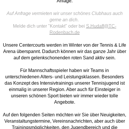
Anlage.
Auf
Anfrage
vermieten
wir
unser
schönes
Clubhaus
auch
gerne
an
dich
.
Melde dich unter "Kontakt" oder bei
S.Hudaff@TC-
Rodenbach.de
Unsere Centercourts werden im Winter von der Tennis & Life
Arena überspannt. Dadurch können wir das ganze Jahr über
auf dem gelenkschonenden roten Sand aktiv sein.
Für Mannschaftsspieler haben wir Teams in
unterschiedenen Alters- und Leistungsklassen. Besonders
das Konzept des Intensivtrainings unserer Tennisjugend ist
einmalig in unserer Region. Aber auch für Einsteiger in
unseren schönen Sport bieten wir immer wieder tolle
Angebote.
Auf den folgenden Seiten möchten wir Sie über Neuigkeiten,
Veranstaltungstermine, Vereinsnachrichten, aber auch über
Trainingsmöglichkeiten, den Jugendbereich und die